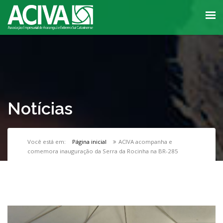
Notícias
Você está em:
Página inicial
ACIVA acompanha e
comemora inauguração da Serra da Rocinha na BR-285